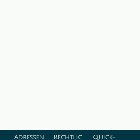
Adressen
Rechtlic
Quick-