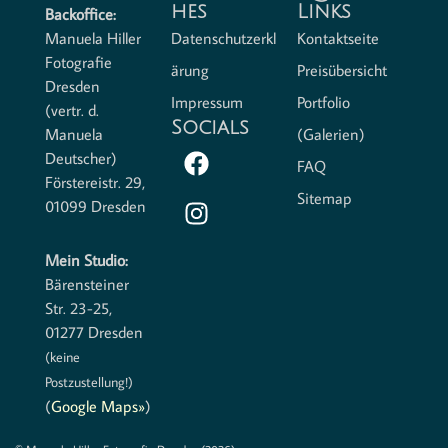
hes
Links
Backoffice:
Manuela Hiller
Datenschutzerkl
Kontaktseite
Fotografie
ärung
Preisübersicht
Dresden
Impressum
Portfolio
(vertr. d.
Socials
Manuela
(Galerien)
Deutscher)
FAQ
Förstereistr. 29,
Sitemap
01099 Dresden
Mein Studio:
Bärensteiner
Str. 23-25,
01277 Dresden
(keine
Postzustellung!)
(
Google Maps»
)